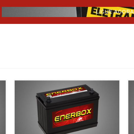
LIGUE AGORA:
As baterias Enerbox da linha pesada são produzidas pela Ind e
Com Ampersul, com fabrica situada no município de Pouso […]