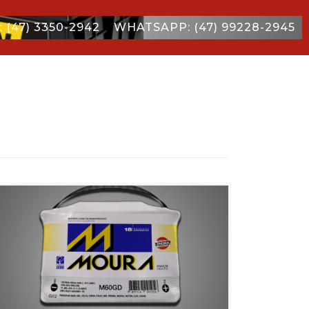
 (47) 3350-2942
WHATSAPP: (47) 99228-2945
Para as condições adversas que os veículos enfrentam no dia a
dia, a Moura desenvolveu conexões internas mais sofisticadas
capazes […]