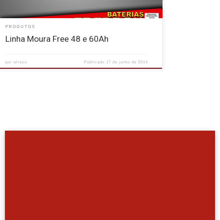
PRODUTOS
Linha Moura Free 48 e 60Ah
por
elrezo
Publicado
17 de junho de 2014