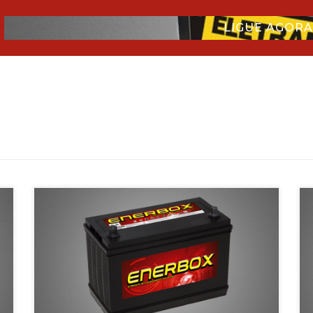
LIGUE AGORA:
As baterias Enerbox da linha pesada são produzidas pela Ind e
Com Ampersul, com fabrica situada no município de Pouso […]