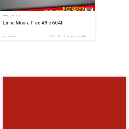
PRODUTOS
Linha Moura Free 48 e 60Ah
por
elrezo
Publicado
17 de junho de 2014