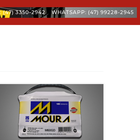
 (47) 3350-2942
WHATSAPP: (47) 99228-2945
Para as condições adversas que os veículos enfrentam no dia a
dia, a Moura desenvolveu conexões internas mais sofisticadas
capazes […]